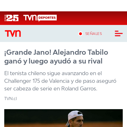
Click acá para ir directamente al contenido
SEÑALES
¡Grande Jano! Alejandro Tabilo
CASTING MASTERCHEF CHILE
ganó y luego ayudó a su rival
CASTING TVN VERTICAL
El tenista chileno sigue avanzando en el
TVN VERTICAL
Challenger 175 de Valencia y de paso aseguró
ser cabeza de serie en Roland Garros.
TVN PLAY
TVN.cl
PROGRAMAS
TELESERIES