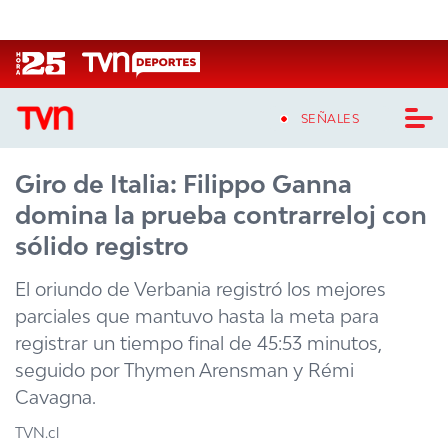
Click acá para ir directamente al contenido
SEÑALES
Giro de Italia: Filippo Ganna
CASTING MASTERCHEF CHILE
domina la prueba contrarreloj con
CASTING TVN VERTICAL
sólido registro
TVN VERTICAL
El oriundo de Verbania registró los mejores
parciales que mantuvo hasta la meta para
TVN PLAY
registrar un tiempo final de 45:53 minutos,
seguido por Thymen Arensman y Rémi
PROGRAMAS
Cavagna.
TELESERIES
TVN.cl