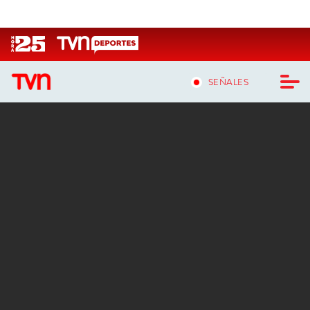
Click acá para ir directamente al contenido
SEÑALES
CASTING MASTERCHEF CHILE
CASTING TVN VERTICAL
TVN VERTICAL
TVN PLAY
PROGRAMAS
TELESERIES