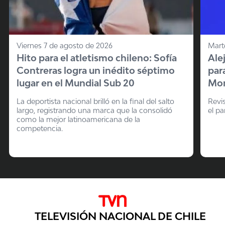
Viernes 7 de agosto de 2026
Mart
Hito para el atletismo chileno: Sofía
Ale
Contreras logra un inédito séptimo
par
lugar en el Mundial Sub 20
Mon
La deportista nacional brilló en la final del salto
Revi
largo, registrando una marca que la consolidó
el pa
como la mejor latinoamericana de la
competencia.
TELEVISIÓN NACIONAL DE CHILE