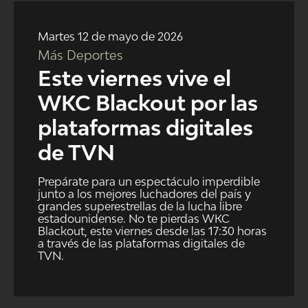
NTV
Martes 12 de mayo de 2026
ACTUALIDAD Y TENDENCIAS
Más Deportes
Este viernes vive el
CORPORATIVO Y TRANSPARENCIA
WKC Blackout por las
plataformas digitales
CANAL DE DENUNCIAS
de TVN
ÁREA DE PROYECTOS
Prepárate para un espectáculo imperdible
junto a los mejores luchadores del país y
grandes superestrellas de la lucha libre
estadounidense. No te pierdas WKC
Blackout, este viernes desde las 17:30 horas
a través de las plataformas digitales de
TVN.