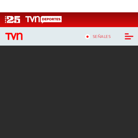
Click acá para ir directamente al contenido
SEÑALES
CASTING MASTERCHEF CHILE
CASTING TVN VERTICAL
TVN VERTICAL
TVN PLAY
PROGRAMAS
TELESERIES