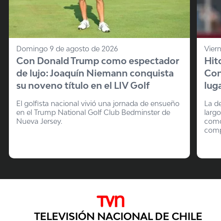
Domingo 9 de agosto de 2026
Vier
Con Donald Trump como espectador
Hit
de lujo: Joaquín Niemann conquista
Con
su noveno título en el LIV Golf
lug
El golfista nacional vivió una jornada de ensueño
La de
en el Trump National Golf Club Bedminster de
larg
Nueva Jersey.
como
comp
TELEVISIÓN NACIONAL DE CHILE