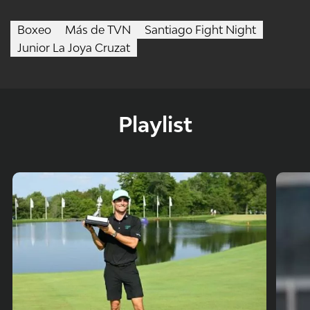
Boxeo
Más de TVN
Santiago Fight Night
Junior La Joya Cruzat
Playlist