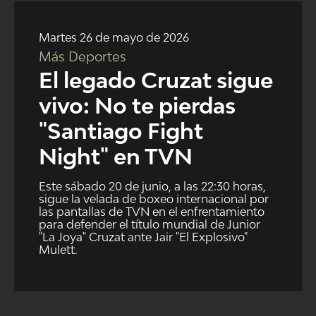
NTV
Martes 26 de mayo de 2026
ACTUALIDAD Y TENDENCIAS
Más Deportes
El legado Cruzat sigue
CORPORATIVO Y TRANSPARENCIA
vivo: No te pierdas
"Santiago Fight
CANAL DE DENUNCIAS
Night" en TVN
ÁREA DE PROYECTOS
Este sábado 20 de junio, a las 22:30 horas,
sigue la velada de boxeo internacional por
las pantallas de TVN en el enfrentamiento
para defender el título mundial de Junior
"La Joya" Cruzat ante Jair "El Explosivo"
Mulett.