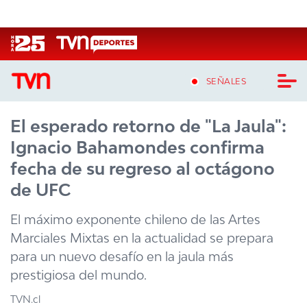
Click acá para ir directamente al contenido
SEÑALES
El esperado retorno de "La Jaula":
CASTING MASTERCHEF CHILE
Ignacio Bahamondes confirma
CASTING TVN VERTICAL
fecha de su regreso al octágono
de UFC
TVN VERTICAL
El máximo exponente chileno de las Artes
TVN PLAY
Marciales Mixtas en la actualidad se prepara
para un nuevo desafío en la jaula más
PROGRAMAS
prestigiosa del mundo.
TELESERIES
TVN.cl