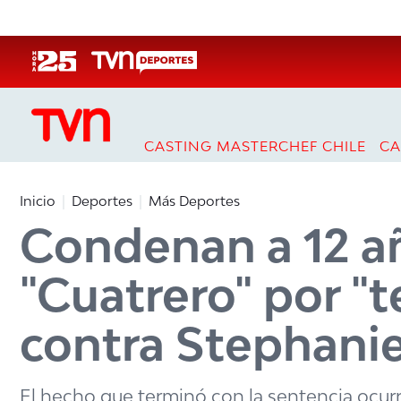
Click acá para ir directamente al contenido
CASTING MASTERCHEF CHILE
CA
Inicio
Deportes
Más Deportes
Condenan a 12 añ
"Cuatrero" por "t
contra Stephani
El hecho que terminó con la sentencia ocurr