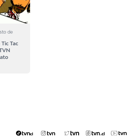
sto de
 Tic Tac
 TVN
mato