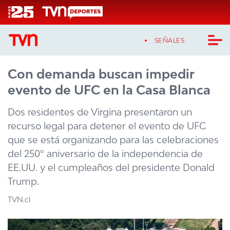
Click acá para ir directamente al contenido
SEÑALES
Con demanda buscan impedir
CASTING MASTERCHEF CHILE
evento de UFC en la Casa Blanca
CASTING TVN VERTICAL
Dos residentes de Virgina presentaron un
TVN VERTICAL
recurso legal para detener el evento de UFC
que se está organizando para las celebraciones
TVN PLAY
del 250º aniversario de la independencia de
EE.UU. y el cumpleaños del presidente Donald
PROGRAMAS
Trump.
TELESERIES
TVN.cl
NTV