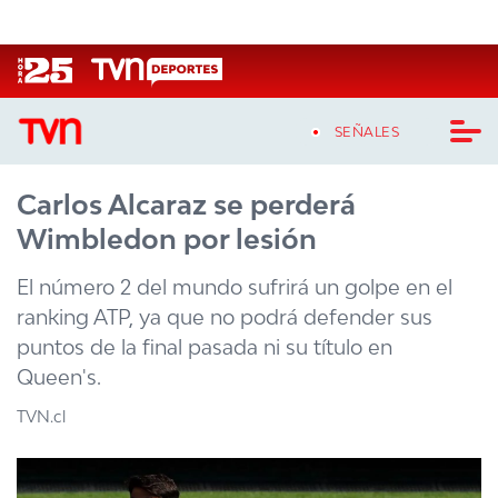
Click acá para ir directamente al contenido
SEÑALES
Carlos Alcaraz se perderá
CASTING MASTERCHEF CHILE
Wimbledon por lesión
CASTING TVN VERTICAL
El número 2 del mundo sufrirá un golpe en el
TVN VERTICAL
ranking ATP, ya que no podrá defender sus
puntos de la final pasada ni su título en
TVN PLAY
Queen's.
PROGRAMAS
TVN.cl
TELESERIES