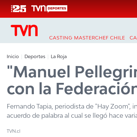
Click acá para ir directamente al contenido
CASTING MASTERCHEF CHILE
CA
Inicio
Deportes
La Roja
"Manuel Pellegri
con la Federació
Fernando Tapia, periodista de "Hay Zoom", in
acuerdo de palabra al cual se llegó hace var
TVN.cl