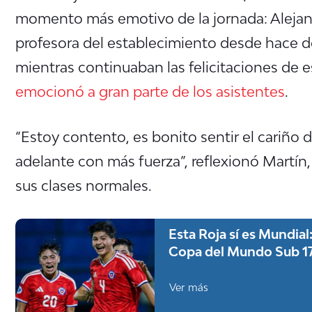
momento más emotivo de la jornada: Alejand
profesora del establecimiento desde hace do
mientras continuaban las felicitaciones de 
emocionó a gran parte de los asistentes
.
“Estoy contento, es bonito sentir el cariño 
adelante con más fuerza”, reflexionó Martín
sus clases normales.
Esta Roja sí es Mundial: 
Copa del Mundo Sub 17
Ver más