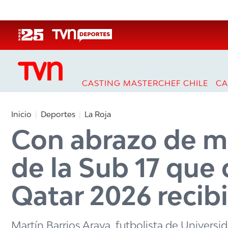
Click acá para ir directamente al contenido
CASTING MASTERCHEF CHILE
CA
Inicio
Deportes
La Roja
Con abrazo de ma
de la Sub 17 que 
Qatar 2026 reci
Martín Barrios Araya, futbolista de Univers