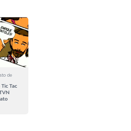
sto de
 Tic Tac
 TVN
mato