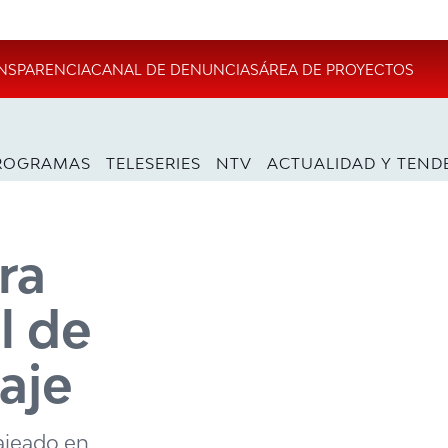
NSPARENCIA
CANAL DE DENUNCIAS
ÁREA DE PROYECTOS
ROGRAMAS
TELESERIES
NTV
ACTUALIDAD Y TEND
ra
l de
aje
najeado en