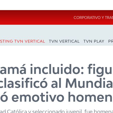
CORPORATIVO Y TRA
STING TVN VERTICAL
TVN VERTICAL
TVN PLAY
P
má incluido: figu
clasificó al Mundia
bió emotivo homen
idad Católica y seleccionado juvenil, fue home