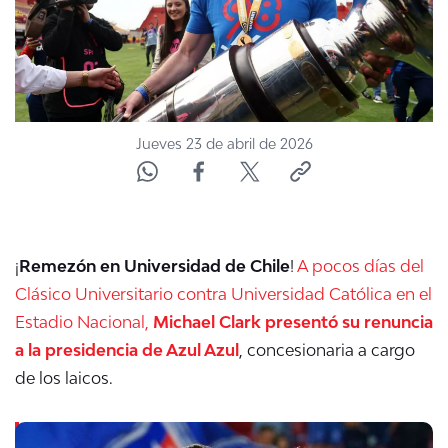
Jueves 23 de abril de 2026
¡
Remezón en Universidad de Chile
!
A pocos días del
Clásico Universitario contra Universidad Católica en el
Estadio Nacional,
Michael Clark presentó su renuncia
a la presidencia de Azul Azul
, concesionaria a cargo
de los laicos.