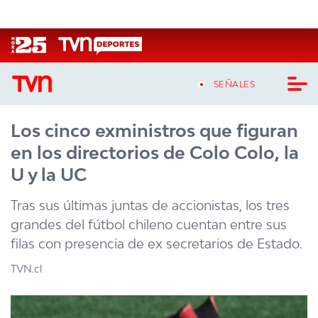
Click acá para ir directamente al contenido
SEÑALES
Los cinco exministros que figuran
CASTING MASTERCHEF CHILE
en los directorios de Colo Colo, la
CASTING TVN VERTICAL
U y la UC
TVN VERTICAL
Tras sus últimas juntas de accionistas, los tres
grandes del fútbol chileno cuentan entre sus
TVN PLAY
filas con presencia de ex secretarios de Estado.
PROGRAMAS
TVN.cl
TELESERIES