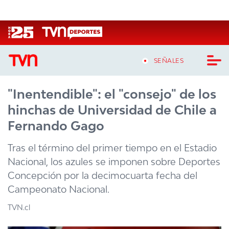
Click acá para ir directamente al contenido
SEÑALES
"Inentendible": el "consejo" de los
CASTING MASTERCHEF CHILE
hinchas de Universidad de Chile a
CASTING TVN VERTICAL
Fernando Gago
TVN VERTICAL
Tras el término del primer tiempo en el Estadio
Nacional, los azules se imponen sobre Deportes
TVN PLAY
Concepción por la decimocuarta fecha del
Campeonato Nacional.
PROGRAMAS
TVN.cl
TELESERIES