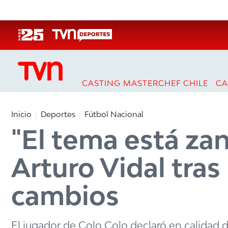
Click acá para ir directamente al contenido
CASTING MASTERCHEF CHILE
CA
Inicio
Deportes
Fútbol Nacional
"El tema está zan
Arturo Vidal tras
cambios
El jugador de Colo Colo declaró en calidad d