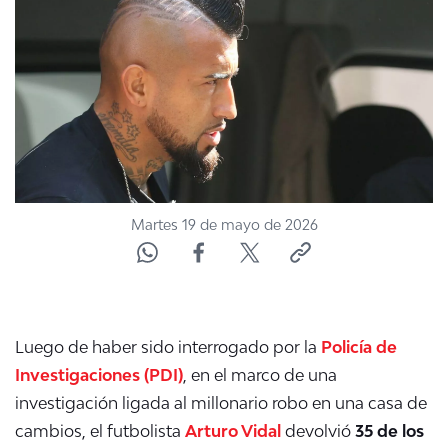
NTV
ACTUALIDAD Y TENDENCIAS
CORPORATIVO Y TRANSPARENCIA
CANAL DE DENUNCIAS
Martes 19 de mayo de 2026
ÁREA DE PROYECTOS
Luego de haber sido interrogado por la
Policía de
Investigaciones (PDI)
, en el marco de una
investigación ligada al millonario robo en una casa de
cambios, el futbolista
Arturo Vidal
devolvió
35 de los