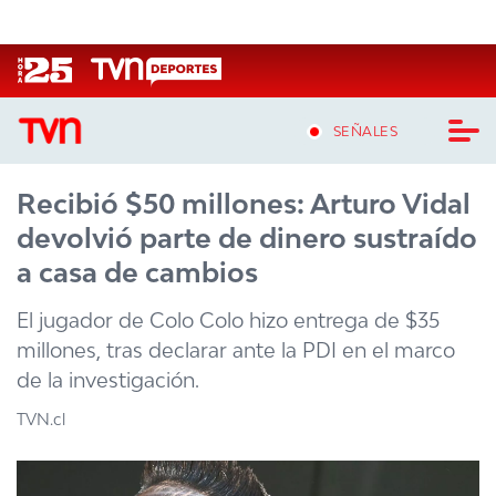
Click acá para ir directamente al contenido
SEÑALES
Recibió $50 millones: Arturo Vidal
CASTING MASTERCHEF CHILE
devolvió parte de dinero sustraído
CASTING TVN VERTICAL
a casa de cambios
TVN VERTICAL
El jugador de Colo Colo hizo entrega de $35
millones, tras declarar ante la PDI en el marco
TVN PLAY
de la investigación.
PROGRAMAS
TVN.cl
TELESERIES