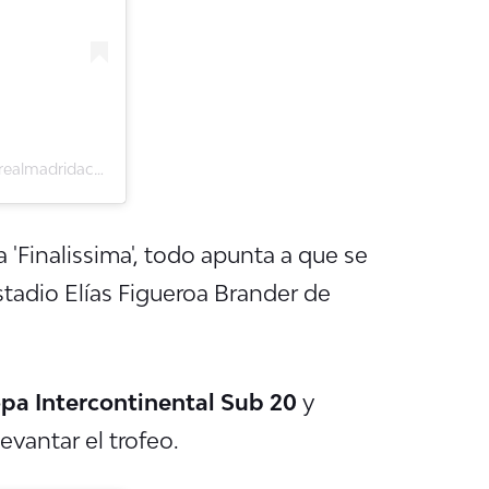
Una publicación compartida de Cantera Real Madrid C.F. (@realmadridacademy)
 'Finalissima', todo apunta a que se
stadio Elías Figueroa Brander de
pa Intercontinental Sub 20
y
evantar el trofeo.