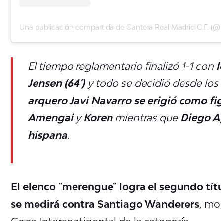
El tiempo reglamentario finalizó 1-1 con
l
Jensen (64')
y todo se decidió desde los 
arquero Javi Navarro se erigió como fi
Amengai
y
Koren
mientras que
Diego A
hispana
.
El elenco "merengue" logra el segundo títu
se medirá contra Santiago Wanderers
, mo