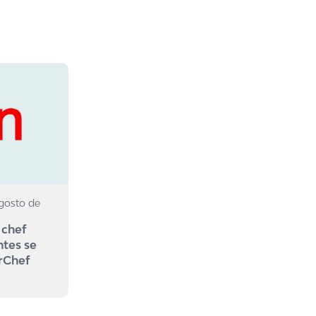
agosto de
 chef
ntes se
rChef