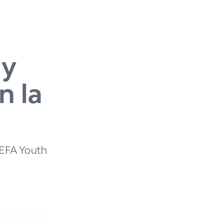
 y
n la
UEFA Youth