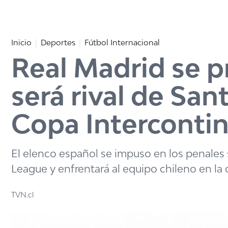
Click acá para ir directamente al contenido
Inicio
Deportes
Fútbol Internacional
Real Madrid se 
será rival de Sa
Copa Interconti
El elenco español se impuso en los penales 
League y enfrentará al equipo chileno en la 
TVN.cl