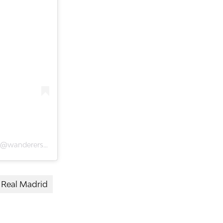
Una publicación compartida de Santiago Wanderers Oficial (@wanderersoficial)
Real Madrid