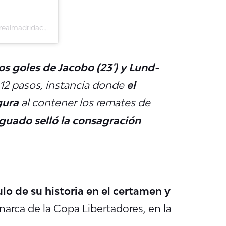
Una publicación compartida de Cantera Real Madrid C.F. (@realmadridacademy)
os goles de Jacobo (23') y
Lund-
12 pasos,
instancia donde
el
gura
al contener los remates de
guado selló la consagración
lo de su historia en el certamen y
narca de la Copa Libertadores, en la