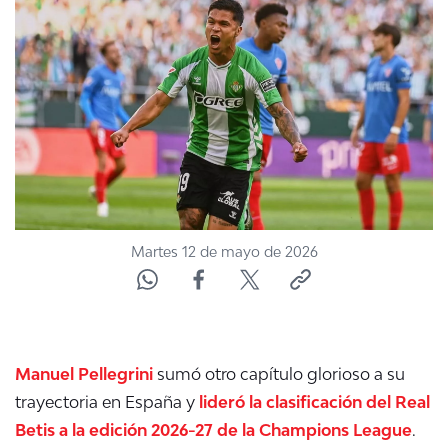
NTV
ACTUALIDAD Y TENDENCIAS
CORPORATIVO Y TRANSPARENCIA
CANAL DE DENUNCIAS
ÁREA DE PROYECTOS
Martes 12 de mayo de 2026
Manuel Pellegrini
sumó otro capítulo glorioso a su
trayectoria en España y
lideró la clasificación del Real
Betis a la edición 2026-27 de la Champions League
.