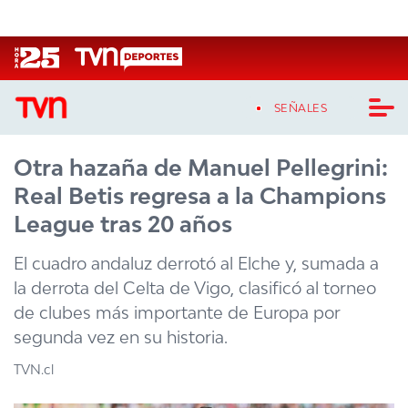
Click acá para ir directamente al contenido
SEÑALES
Otra hazaña de Manuel Pellegrini:
CASTING MASTERCHEF CHILE
Real Betis regresa a la Champions
CASTING TVN VERTICAL
League tras 20 años
TVN VERTICAL
El cuadro andaluz derrotó al Elche y, sumada a
la derrota del Celta de Vigo, clasificó al torneo
TVN PLAY
de clubes más importante de Europa por
segunda vez en su historia.
PROGRAMAS
TVN.cl
TELESERIES