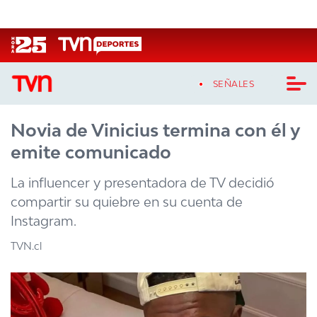
Click acá para ir directamente al contenido
SEÑALES
Novia de Vinicius termina con él y
CASTING MASTERCHEF CHILE
emite comunicado
CASTING TVN VERTICAL
La influencer y presentadora de TV decidió
TVN VERTICAL
compartir su quiebre en su cuenta de
Instagram.
TVN PLAY
TVN.cl
PROGRAMAS
TELESERIES