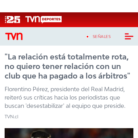
Click acá para ir directamente al contenido
SEÑALES
"La relación está totalmente rota,
CASTING MASTERCHEF CHILE
no quiero tener relación con un
CASTING TVN VERTICAL
club que ha pagado a los árbitros"
TVN VERTICAL
Florentino Pérez, presidente del Real Madrid,
reiteró sus críticas hacia los periodistas que
TVN PLAY
buscan 'desestabilizar' al equipo que preside.
PROGRAMAS
TVN.cl
TELESERIES