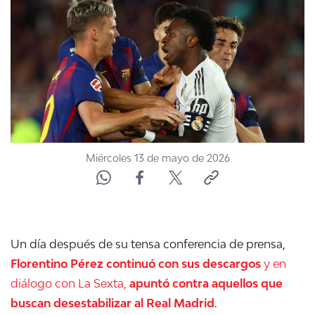
NTV
ACTUALIDAD Y TENDENCIAS
CORPORATIVO Y TRANSPARENCIA
CANAL DE DENUNCIAS
Miércoles 13 de mayo de 2026
ÁREA DE PROYECTOS
Un día después de su tensa conferencia de prensa,
Florentino Pérez continuó con sus descargos
y en
diálogo con La Sexta,
apuntó contra aquellos que
buscan desestabilizar al Real Madrid
.