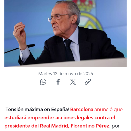
NTV
ACTUALIDAD Y TENDENCIAS
CORPORATIVO Y TRANSPARENCIA
CANAL DE DENUNCIAS
ÁREA DE PROYECTOS
Martes 12 de mayo de 2026
¡
Tensión máxima en España
!
Barcelona
anunció que
estudiará emprender acciones legales contra el
presidente del Real Madrid, Florentino Pérez
, por