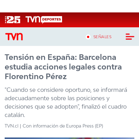
Click acá para ir directamente al contenido
SEÑALES
Tensión en España: Barcelona
CASTING MASTERCHEF CHILE
estudia acciones legales contra
CASTING TVN VERTICAL
Florentino Pérez
TVN VERTICAL
"Cuando se considere oportuno, se informará
adecuadamente sobre las posiciones y
TVN PLAY
decisiones que se adopten", finalizó el cuadro
catalán.
PROGRAMAS
TVN.cl
Con información de Europa Press (EP)
TELESERIES