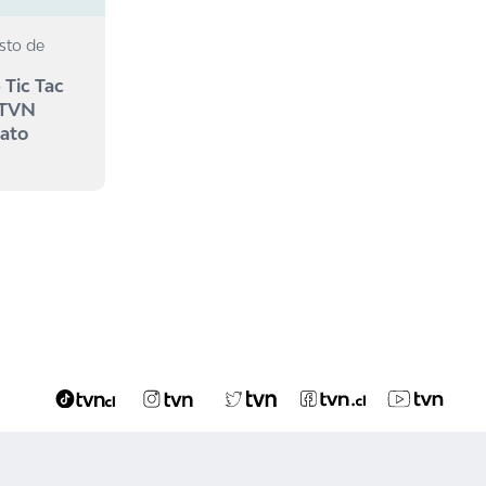
sto de
 Tic Tac
 TVN
mato