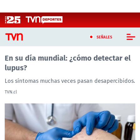
Click acá para ir directamente al contenido
SEÑALES
En su día mundial: ¿cómo detectar el
CASTING MASTERCHEF CHILE
lupus?
CASTING TVN VERTICAL
Los síntomas muchas veces pasan desapercibidos.
TVN VERTICAL
TVN.cl
TVN PLAY
PROGRAMAS
TELESERIES