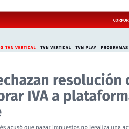
CORPORA
NG TVN VERTICAL
TVN VERTICAL
TVN PLAY
PROGRAMAS
echazan resolución 
brar IVA a platafor
e
ldés acusó que pagar impuestos no legaliza una ac