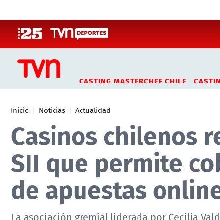
Click acá para ir directamente al contenido
CASTING MASTERCHEF CHILE
CASTI
Inicio
Noticias
Actualidad
Casinos chilenos r
SII que permite co
de apuestas onlin
La asociación gremial liderada por Cecilia Va