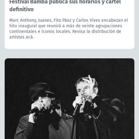
Festival Bamba publica sus horarios y cartel
definitivo
Marc Anthony, Juanes, Fito Páez y Carlos Vives encabezan el
hito inaugural que reunirá a más de veinte agrupaciones
continentales e íconos locales. Revisa la distribución de
artistas acá.