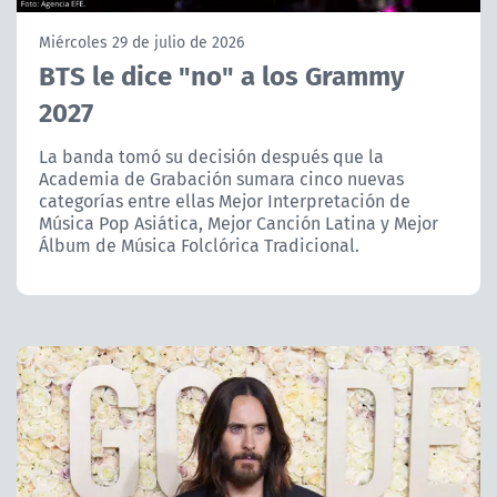
NTV
Miércoles 29 de julio de 2026
BTS le dice "no" a los Grammy
ACTUALIDAD Y TENDENCIAS
2027
CORPORATIVO Y TRANSPARENCIA
La banda tomó su decisión después que la
Academia de Grabación sumara cinco nuevas
categorías entre ellas Mejor Interpretación de
CANAL DE DENUNCIAS
Música Pop Asiática, Mejor Canción Latina y Mejor
Álbum de Música Folclórica Tradicional.
ÁREA DE PROYECTOS