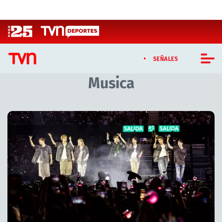
Click acá para ir directamente al contenido
SEÑALES
Musica
CASTING MASTERCHEF CHILE
CASTING TVN VERTICAL
Artículos relacionados con Musica
TVN VERTICAL
TVN PLAY
PROGRAMAS
TELESERIES