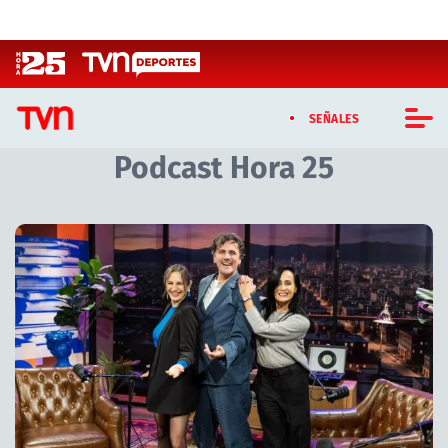
Click acá para ir directamente al contenido
SEÑALES
Podcast Hora 25
CASTING MASTERCHEF CHILE
CASTING TVN VERTICAL
Artículos relacionados con Podcast Hora 25
TVN VERTICAL
TVN PLAY
PROGRAMAS
TELESERIES