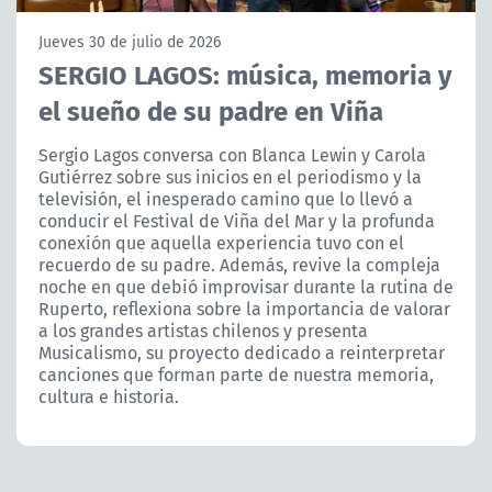
NTV
Jueves 30 de julio de 2026
SERGIO LAGOS: música, memoria y
ACTUALIDAD Y TENDENCIAS
el sueño de su padre en Viña
CORPORATIVO Y TRANSPARENCIA
Sergio Lagos conversa con Blanca Lewin y Carola
Gutiérrez sobre sus inicios en el periodismo y la
televisión, el inesperado camino que lo llevó a
CANAL DE DENUNCIAS
conducir el Festival de Viña del Mar y la profunda
conexión que aquella experiencia tuvo con el
ÁREA DE PROYECTOS
recuerdo de su padre. Además, revive la compleja
noche en que debió improvisar durante la rutina de
Ruperto, reflexiona sobre la importancia de valorar
a los grandes artistas chilenos y presenta
Musicalismo, su proyecto dedicado a reinterpretar
canciones que forman parte de nuestra memoria,
cultura e historia.