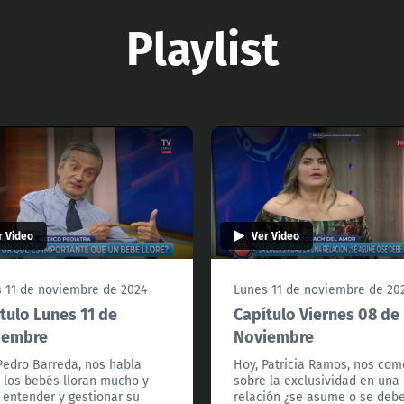
Playlist
r Video
Ver Video
 11 de noviembre de 2024
Lunes 11 de noviembre de 20
tulo Lunes 11 de
Capítulo Viernes 08 de
iembre
Noviembre
Pedro Barreda, nos habla
Hoy, Patricia Ramos, nos co
 los bebés lloran mucho y
sobre la exclusividad en una
entender y gestionar su
relación ¿se asume o se deb