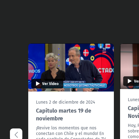
Ve
Ver Video
Lunes
Lunes 2 de diciembre de 2024
Capí
Capítulo martes 19 de
Nov
noviembre
Hoy, 
¡Revive los momentos que nos
sobre
conectan con Chile y el mundo! En
como 
cada capítulo de Conectados de TV