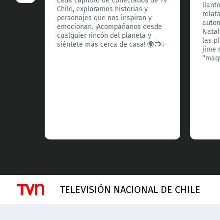
llant
Chile, exploramos historias y
relat
personajes que nos inspiran y
autom
emocionan. ¡Acompáñanos desde
Natal
cualquier rincón del planeta y
las p
siéntete más cerca de casa! 🌍📺✨
jime 
“maqu
TELEVISIÓN NACIONAL DE CHILE