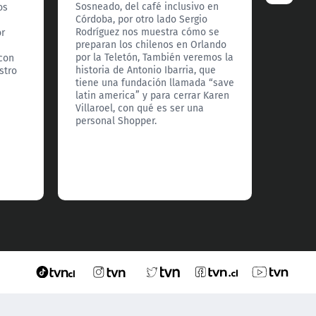
Sosneado, del café inclusivo en
os
Hoy, M
Córdoba, por otro lado Sergio
explic
Rodríguez nos muestra cómo se
or
además
preparan los chilenos en Orlando
sobre l
por la Teletón, También veremos la
 con
hombre
historia de Antonio Ibarria, que
stro
Riquel
tiene una fundación llamada “save
explica
latin america” y para cerrar Karen
para c
Villaroel, con qué es ser una
histori
personal Shopper.