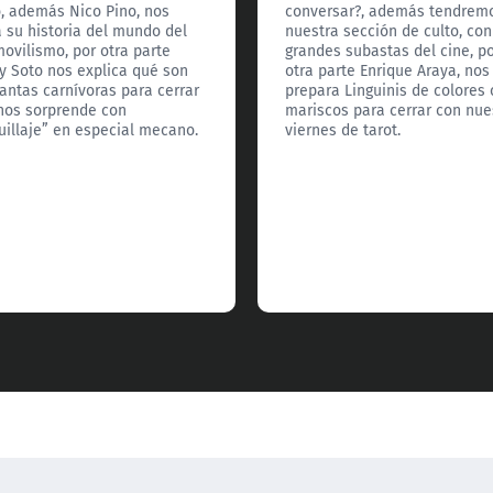
o, además Nico Pino, nos
conversar?, además tendrem
a su historia del mundo del
nuestra sección de culto, con
ovilismo, por otra parte
grandes subastas del cine, p
y Soto nos explica qué son
otra parte Enrique Araya, nos
lantas carnívoras para cerrar
prepara Linguinis de colores
nos sorprende con
mariscos para cerrar con nue
illaje” en especial mecano.
viernes de tarot.