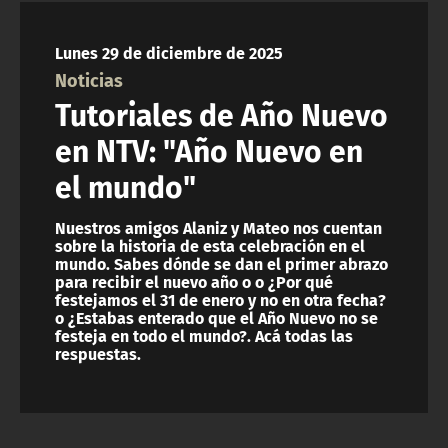
NTV
Lunes 29 de diciembre de 2025
ACTUALIDAD Y TENDENCIAS
Noticias
Tutoriales de Año Nuevo
CORPORATIVO Y TRANSPARENCIA
en NTV: "Año Nuevo en
el mundo"
CANAL DE DENUNCIAS
Nuestros amigos Alaniz y Mateo nos cuentan
ÁREA DE PROYECTOS
sobre la historia de esta celebración en el
mundo. Sabes dónde se dan el primer abrazo
para recibir el nuevo año o o ¿Por qué
festejamos el 31 de enero y no en otra fecha?
o ¿Estabas enterado que el Año Nuevo no se
festeja en todo el mundo?. Acá todas las
respuestas.