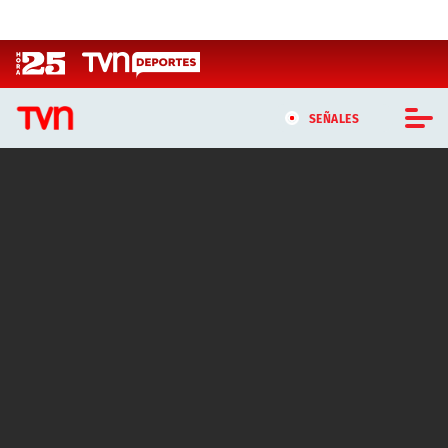
Click acá para ir directamente al contenido
SEÑALES
CASTING MASTERCHEF CHILE
CASTING TVN VERTICAL
TVN VERTICAL
TVN PLAY
PROGRAMAS
TELESERIES