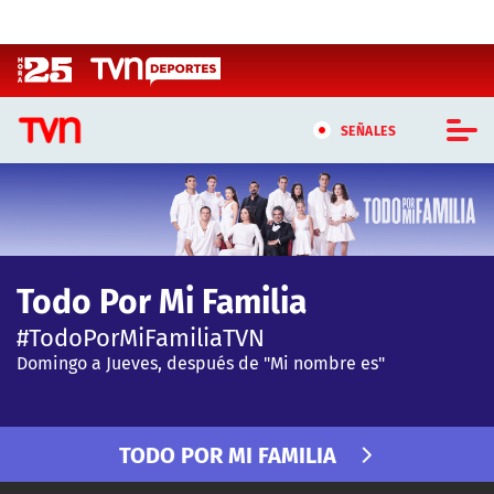
Click acá para ir directamente al contenido
SEÑALES
CASTING MASTERCHEF CHILE
CASTING TVN VERTICAL
Todo Por Mi Familia
TVN VERTICAL
#TodoPorMiFamiliaTVN
TVN PLAY
Domingo a Jueves, después de "Mi nombre es"
PROGRAMAS
TODO POR MI FAMILIA
TELESERIES