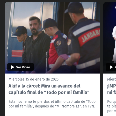
Ver Video
Miércoles 15 de enero de 2025
Miérc
Akif a la cárcel: Mira un avance del
¡IMP
capítulo final de "Todo por mi familia"
mi f
Esta noche no te pierdas el último capítulo de "Todo
Porqu
por mi familia", después de "Mi Nombre Es", en TVN.
te pi
por m