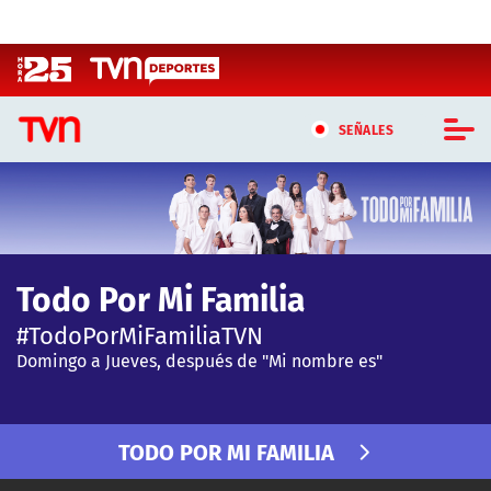
Click acá para ir directamente al contenido
SEÑALES
CASTING MASTERCHEF CHILE
CASTING TVN VERTICAL
Todo Por Mi Familia
TVN VERTICAL
#TodoPorMiFamiliaTVN
TVN PLAY
Domingo a Jueves, después de "Mi nombre es"
PROGRAMAS
TODO POR MI FAMILIA
TELESERIES