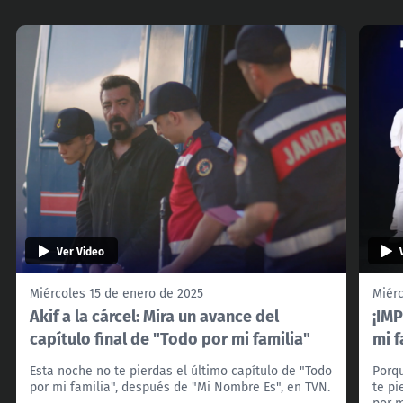
Ver Video
Miércoles 15 de enero de 2025
Miérc
Akif a la cárcel: Mira un avance del
¡IMP
capítulo final de "Todo por mi familia"
mi f
Esta noche no te pierdas el último capítulo de "Todo
Porqu
por mi familia", después de "Mi Nombre Es", en TVN.
te pi
por m