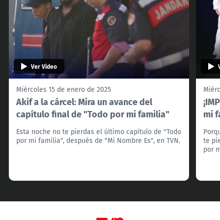
Ver Video
Miércoles 15 de enero de 2025
Miérc
Akif a la cárcel: Mira un avance del
¡IMP
capítulo final de "Todo por mi familia"
mi f
Esta noche no te pierdas el último capítulo de "Todo
Porqu
por mi familia", después de "Mi Nombre Es", en TVN.
te pi
por m