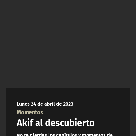
NTV
ACTUALIDAD Y TENDENCIAS
CORPORATIVO Y TRANSPARENCIA
CANAL DE DENUNCIAS
ÁREA DE PROYECTOS
Lunes 24 de abril de 2023
Momentos
Akif al descubierto
No te pierdas los capítulos y momentos de