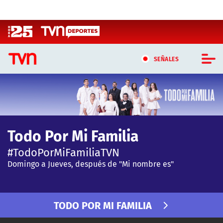
Click acá para ir directamente al contenido
SEÑALES
CASTING MASTERCHEF CHILE
CASTING TVN VERTICAL
Todo Por Mi Familia
TVN VERTICAL
#TodoPorMiFamiliaTVN
TVN PLAY
Domingo a Jueves, después de "Mi nombre es"
PROGRAMAS
TODO POR MI FAMILIA
TELESERIES