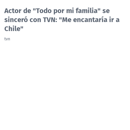
NTV
Actor de "Todo por mi familia" se
sinceró con TVN: "Me encantaría ir a
ACTUALIDAD Y TENDENCIAS
Chile"
tvn
CORPORATIVO Y TRANSPARENCIA
CANAL DE DENUNCIAS
ÁREA DE PROYECTOS