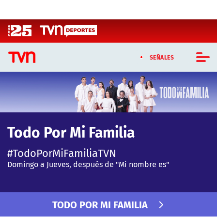
Click acá para ir directamente al contenido
SEÑALES
CASTING MASTERCHEF CHILE
CASTING TVN VERTICAL
Todo Por Mi Familia
TVN VERTICAL
#TodoPorMiFamiliaTVN
TVN PLAY
Domingo a Jueves, después de "Mi nombre es"
PROGRAMAS
TODO POR MI FAMILIA
TELESERIES