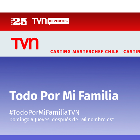
Click acá para ir directamente al contenido
CASTING MASTERCHEF CHILE
CASTI
Todo Por Mi Familia
#TodoPorMiFamiliaTVN
Domingo a Jueves, después de "Mi nombre es"