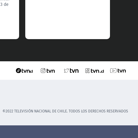
policía
13 de
es dete
examen
el 20 d
©2022 TELEVISIÓN NACIONAL DE CHILE. TODOS LOS DERECHOS RESERVADOS