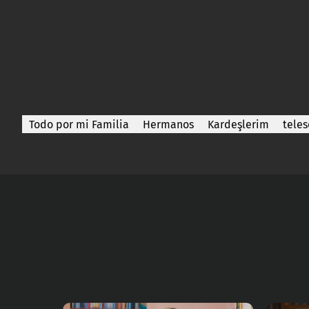
Todo por mi Familia
Hermanos
Kardeşlerim
teles