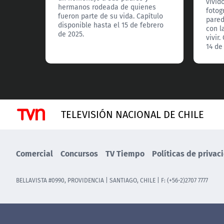
vivido
hermanos rodeada de quienes
fotog
fueron parte de su vida. Capítulo
pared
disponible hasta el 15 de febrero
con l
de 2025.
vivir
14 de
TELEVISIÓN NACIONAL DE CHILE
Comercial
Concursos
TV Tiempo
Políticas de privac
BELLAVISTA #0990, PROVIDENCIA | SANTIAGO, CHILE | F: (+56-2)2707 7777