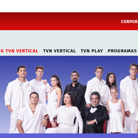
CORPORA
NG TVN VERTICAL
TVN VERTICAL
TVN PLAY
PROGRAMAS