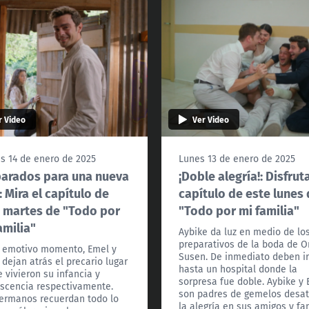
r Video
Ver Video
s 14 de enero de 2025
Lunes 13 de enero de 2025
arados para una nueva
¡Doble alegría!: Disfrut
: Mira el capítulo de
capítulo de este lunes
 martes de "Todo por
"Todo por mi familia"
amilia"
Aybike da luz en medio de lo
preparativos de la boda de 
 emotivo momento, Emel y
Susen. De inmediato deben i
dejan atrás el precario lugar
hasta un hospital donde la
 vivieron su infancia y
sorpresa fue doble. Aybike y 
scencia respectivamente.
son padres de gemelos desa
ermanos recuerdan todo lo
la alegría en sus amigos y fam