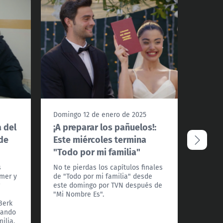
Ver 
Domingo 12 de enero de 2025
Doming
a del
¡A preparar los pañuelos!:
Unos 
 de
Este miércoles termina
Mira 
"Todo por mi familia"
domin
famil
s
No te pierdas los capítulos finales
Omer y
de "Todo por mi familia" desde
Omer m
r
este domingo por TVN después de
dar su
"Mi Nombre Es".
univers
Berk
de la 
tando
del bus
ilia.