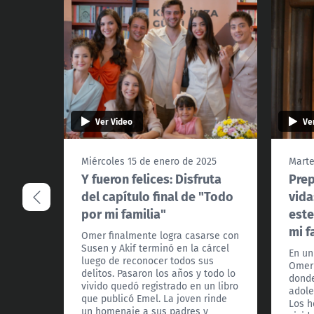
Ver Video
Ve
Miércoles 15 de enero de 2025
Marte
Y fueron felices: Disfruta
Prep
del capítulo final de "Todo
vida
por mi familia"
este
mi f
Omer finalmente logra casarse con
Susen y Akif terminó en la cárcel
En un
luego de reconocer todos sus
Omer 
delitos. Pasaron los años y todo lo
donde
vivido quedó registrado en un libro
adole
que publicó Emel. La joven rinde
Los h
un homenaje a sus padres y