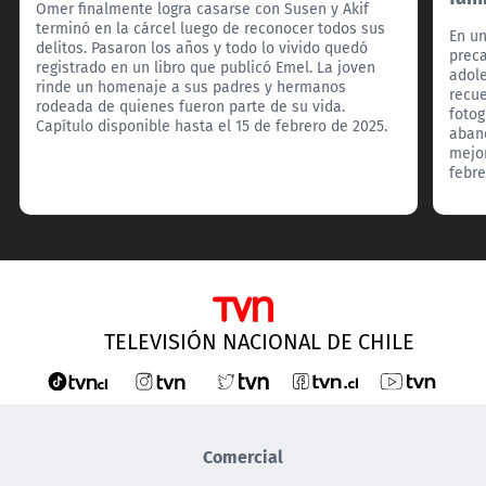
Omer finalmente logra casarse con Susen y Akif
terminó en la cárcel luego de reconocer todos sus
En u
delitos. Pasaron los años y todo lo vivido quedó
preca
registrado en un libro que publicó Emel. La joven
adol
rinde un homenaje a sus padres y hermanos
recue
rodeada de quienes fueron parte de su vida.
foto
Capítulo disponible hasta el 15 de febrero de 2025.
aband
mejor
febre
TELEVISIÓN NACIONAL DE CHILE
Comercial