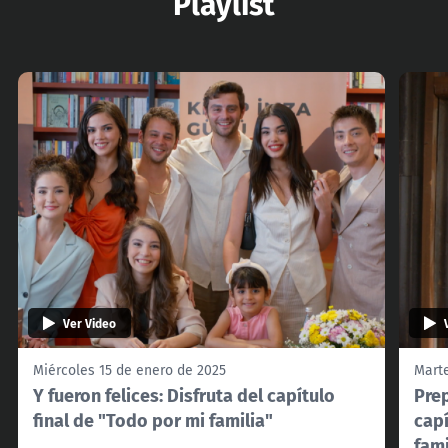
Playlist
Ver Video
Miércoles 15 de enero de 2025
Marte
Y fueron felices: Disfruta del capítulo
Prep
final de "Todo por mi familia"
cap
fami