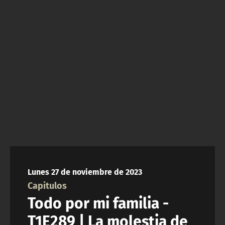
NTV
ACTUALIDAD Y TENDENCIAS
CORPORATIVO Y TRANSPARENCIA
CANAL DE DENUNCIAS
ÁREA DE PROYECTOS
Lunes 27 de noviembre de 2023
Capitulos
Todo por mi familia -
T1E289 | La molestia de