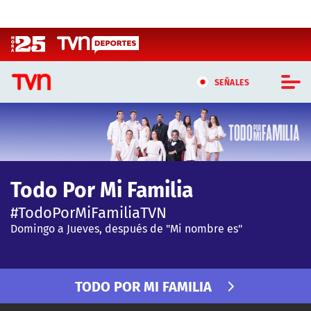
Click acá para ir directamente al contenido
SEÑALES
CASTING MASTERCHEF CHILE
CASTING TVN VERTICAL
Todo Por Mi Familia
TVN VERTICAL
#TodoPorMiFamiliaTVN
TVN PLAY
Domingo a Jueves, después de "Mi nombre es"
PROGRAMAS
TODO POR MI FAMILIA
TELESERIES