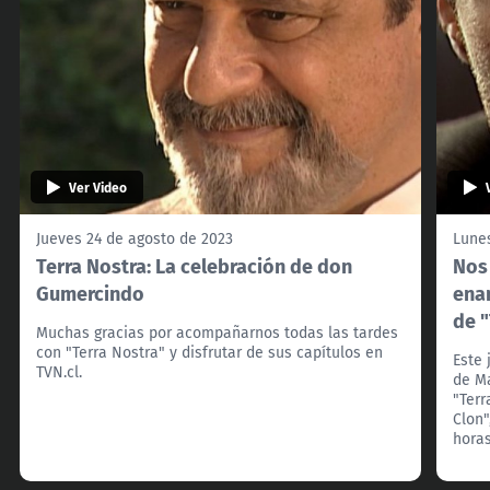
Ver Video
Jueves 24 de agosto de 2023
Lunes
Terra Nostra: La celebración de don
Nos
Gumercindo
enam
de "
Muchas gracias por acompañarnos todas las tardes
con "Terra Nostra" y disfrutar de sus capítulos en
Este 
TVN.cl.
de Ma
"Terr
Clon"
horas