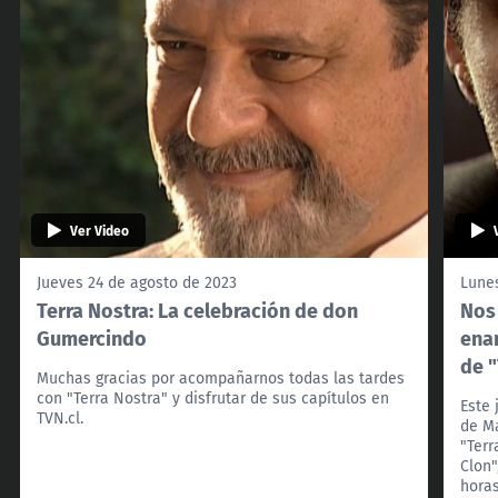
Ver Video
Jueves 24 de agosto de 2023
Lunes
Terra Nostra: La celebración de don
Nos
Gumercindo
enam
de "
Muchas gracias por acompañarnos todas las tardes
con "Terra Nostra" y disfrutar de sus capítulos en
Este 
TVN.cl.
de Ma
"Terr
Clon"
horas