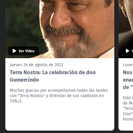
Ver Video
Jueves 24 de agosto de 2023
Lunes
Terra Nostra: La celebración de don
Nos
Gumercindo
enam
de "
Muchas gracias por acompañarnos todas las tardes
con "Terra Nostra" y disfrutar de sus capítulos en
Este 
TVN.cl.
de Ma
"Terr
Clon"
horas