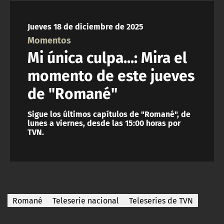
NTV
Jueves 18 de diciembre de 2025
ACTUALIDAD Y TENDENCIAS
Momentos
Mi única culpa...: Mira el
CORPORATIVO Y TRANSPARENCIA
momento de este jueves
de "Romané"
CANAL DE DENUNCIAS
Sigue los últimos capítulos de "Romané", de
ÁREA DE PROYECTOS
lunes a viernes, desde las 15:00 horas por
TVN.
Romané
Teleserie nacional
Teleseries de TVN