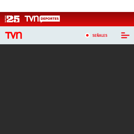
Click acá para ir directamente al contenido
SEÑALES
CASTING MASTERCHEF CHILE
CASTING TVN VERTICAL
TVN VERTICAL
TVN PLAY
PROGRAMAS
TELESERIES