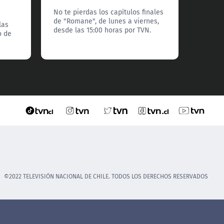
No te pierdas los capítulos finales
No te p
de "Romane", de lunes a viernes,
de "Ro
las
desde las 15:00 horas por TVN.
desde l
o de
©2022 TELEVISIÓN NACIONAL DE CHILE. TODOS LOS DERECHOS RESERVADOS