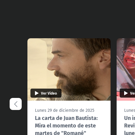
Ver Video
Ve
Lunes 29 de diciembre de 2025
Lunes
La carta de Juan Bautista:
Un i
Mira el momento de este
Revi
martes de "Romané"
lun