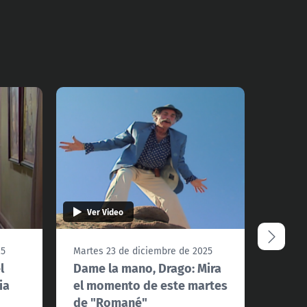
Ver Video
Ver 
25
Martes 23 de diciembre de 2025
Lunes 
l
Dame la mano, Drago: Mira
Sin al
ia
el momento de este martes
momen
de "Romané"
"Rom