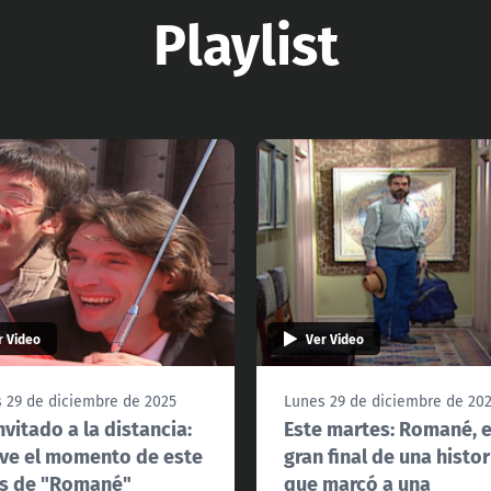
Playlist
r Video
Ver Video
 29 de diciembre de 2025
Lunes 29 de diciembre de 20
nvitado a la distancia:
Este martes: Romané, e
ve el momento de este
gran final de una histor
es de "Romané"
que marcó a una