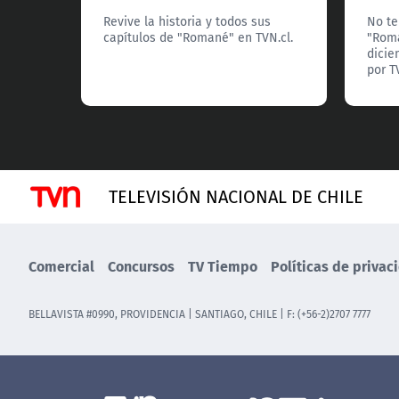
Revive la historia y todos sus
No te
capítulos de "Romané" en TVN.cl.
"Roma
dicie
por T
TELEVISIÓN NACIONAL DE CHILE
Comercial
Concursos
TV Tiempo
Políticas de privac
BELLAVISTA #0990, PROVIDENCIA | SANTIAGO, CHILE | F: (+56-2)2707 7777