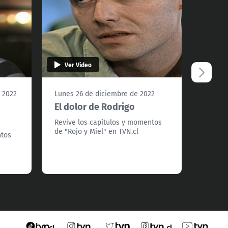
Ver Video
Ver 
 2022
Lunes 26 de diciembre de 2022
Lunes 
El dolor de Rodrigo
Mira 
final
Revive los capítulos y momentos
de "Rojo y Miel" en TVN.cl
ntos
Revive
de "Roj