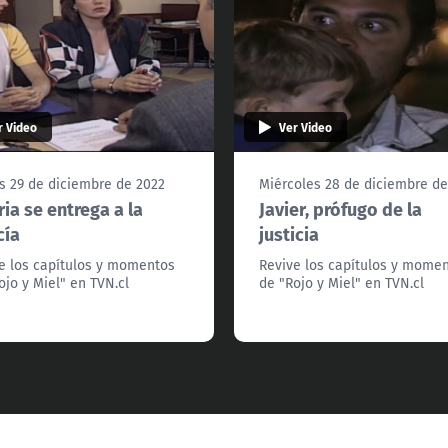
r Video
Ver Video
s 29 de diciembre de 2022
Miércoles 28 de diciembre de
ria se entrega a la
Javier, prófugo de la
cía
justicia
e los capítulos y momentos
Revive los capítulos y mome
ojo y Miel" en TVN.cl
de "Rojo y Miel" en TVN.cl