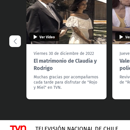
Ver Video
Ve
Viernes 30 de diciembre de 2022
Jueve
El matrimonio de Claudia y
Vale
Rodrigo
poli
Muchas gracias por acompañarnos
Reviv
cada tarde para disfrutar de "Rojo
de "R
y Miel" en TVN.
TELEVISIÓN NACIONAL DE CHILE