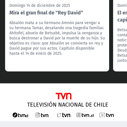
Domingo 14 de diciembre de 2025
Domi
Mira el gran final de "Rey David"
El e
capí
Absalón mata a su hermano Amnón para vengar a
su hermana Tamar, desatando una tragedia familiar.
Betsa
Ahitofel, abuelo de Betsabé, impulsa la venganza y
conta
busca destronar a David por la muerte de su hijo. Su
notic
objetivo es claro: que Absalón se convierta en rey y
prote
David pague por sus actos. Capítulo disponible
Desd
hasta el 14 de enero de 2025.
Betsa
junto
TELEVISIÓN NACIONAL DE CHILE