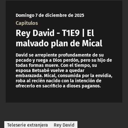
NTV
Domingo 7 de diciembre de 2025
ACTUALIDAD Y TENDENCIAS
Capítulos
Rey David - T1E9 | El
CORPORATIVO Y TRANSPARENCIA
malvado plan de Mical
CANAL DE DENUNCIAS
David se arrepiente profundamente de su
pecado y ruega a Dios perdón, pero su hijo de
todas formas muere. Con el tiempo, su
ÁREA DE PROYECTOS
esposa Betsabé vuelve a quedar
embarazada. Mical, consumida por la envidia,
roba al recién nacido con la intención de
ofrecerlo en sacrificio a dioses paganos.
Teleserie extranjera
Rey David