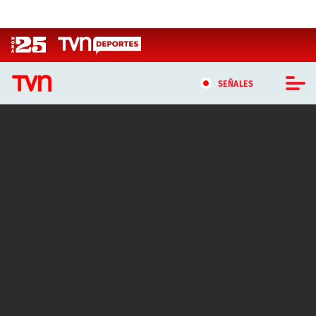
Click acá para ir directamente al contenido
SEÑALES
CASTING MASTERCHEF CHILE
CASTING TVN VERTICAL
TVN VERTICAL
TVN PLAY
PROGRAMAS
TELESERIES