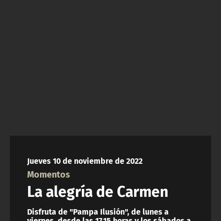
NTV
ACTUALIDAD Y TENDENCIAS
CORPORATIVO Y TRANSPARENCIA
CANAL DE DENUNCIAS
ÁREA DE PROYECTOS
Jueves 10 de noviembre de 2022
Momentos
La alegría de Carmen
Disfruta de "Pampa Ilusión", de lunes a
viernes, desde las 17.15 horas y los sábados a