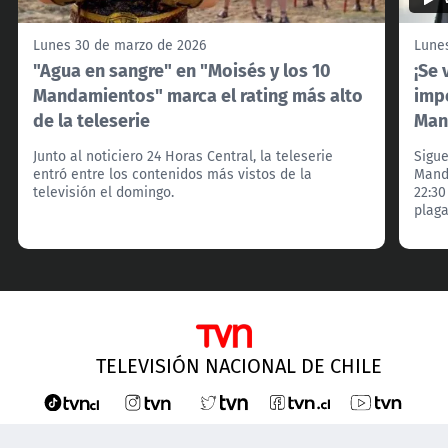
Lunes 30 de marzo de 2026
Lune
"Agua en sangre" en "Moisés y los 10
¡Se 
Mandamientos" marca el rating más alto
impe
de la teleserie
Man
Junto al noticiero 24 Horas Central, la teleserie
Sigue
entró entre los contenidos más vistos de la
Mand
televisión el domingo.
22:30
plaga
TELEVISIÓN NACIONAL DE CHILE