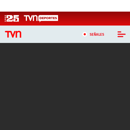
Click acá para ir directamente al contenido
SEÑALES
CASTING MASTERCHEF CHILE
CASTING TVN VERTICAL
TVN VERTICAL
TVN PLAY
PROGRAMAS
TELESERIES