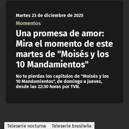
NTV
Martes 23 de diciembre de 2025
ACTUALIDAD Y TENDENCIAS
Momentos
Una promesa de amor:
CORPORATIVO Y TRANSPARENCIA
Mira el momento de este
martes de "Moisés y los
CANAL DE DENUNCIAS
10 Mandamientos"
ÁREA DE PROYECTOS
No te pierdas los capítulos de "Moisés y los
10 Mandamientos", de domingo a jueves,
desde las 22:30 horas por TVN.
Teleserie nocturna
Teleserie brasileña