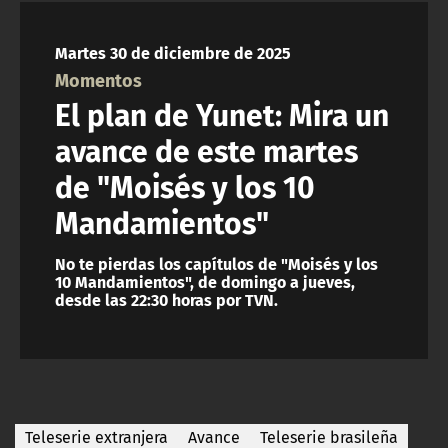
NTV
Martes 30 de diciembre de 2025
ACTUALIDAD Y TENDENCIAS
Momentos
El plan de Yunet: Mira un
CORPORATIVO Y TRANSPARENCIA
avance de este martes
de "Moisés y los 10
CANAL DE DENUNCIAS
Mandamientos"
ÁREA DE PROYECTOS
No te pierdas los capítulos de "Moisés y los
10 Mandamientos", de domingo a jueves,
desde las 22:30 horas por TVN.
Teleserie extranjera
Avance
Teleserie brasileña