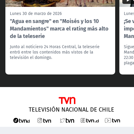
Lunes 30 de marzo de 2026
Lune
"Agua en sangre" en "Moisés y los 10
¡Se 
Mandamientos" marca el rating más alto
impe
de la teleserie
Man
Junto al noticiero 24 Horas Central, la teleserie
Sigue
entró entre los contenidos más vistos de la
Mand
televisión el domingo.
22:30
plaga
TELEVISIÓN NACIONAL DE CHILE