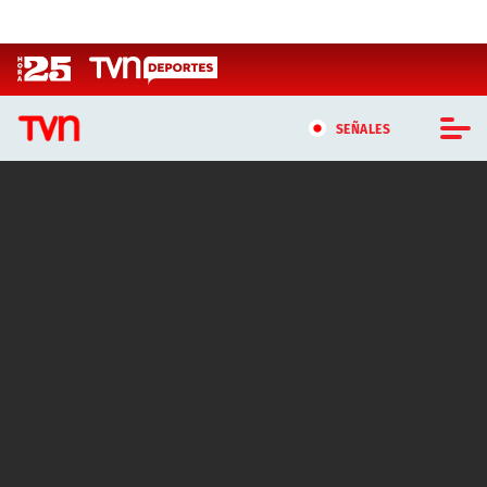
Click acá para ir directamente al contenido
SEÑALES
CASTING MASTERCHEF CHILE
CASTING TVN VERTICAL
TVN VERTICAL
TVN PLAY
PROGRAMAS
TELESERIES