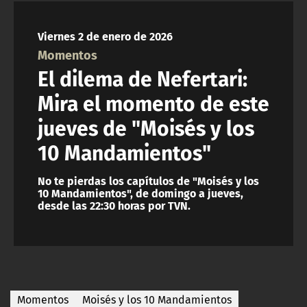
NTV
Viernes 2 de enero de 2026
ACTUALIDAD Y TENDENCIAS
Momentos
El dilema de Nefertari:
CORPORATIVO Y TRANSPARENCIA
Mira el momento de este
jueves de "Moisés y los
CANAL DE DENUNCIAS
10 Mandamientos"
ÁREA DE PROYECTOS
No te pierdas los capítulos de "Moisés y los
10 Mandamientos", de domingo a jueves,
desde las 22:30 horas por TVN.
Momentos
Moisés y los 10 Mandamientos