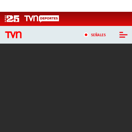
Click acá para ir directamente al contenido
SEÑALES
CASTING MASTERCHEF CHILE
CASTING TVN VERTICAL
TVN VERTICAL
TVN PLAY
PROGRAMAS
TELESERIES