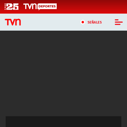
Click acá para ir directamente al contenido
SEÑALES
CASTING MASTERCHEF CHILE
CASTING TVN VERTICAL
TVN VERTICAL
TVN PLAY
PROGRAMAS
TELESERIES
NTV