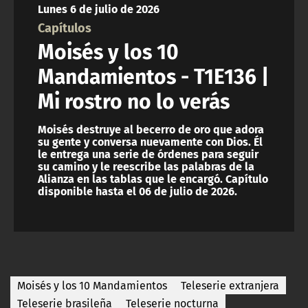
Lunes 6 de julio de 2026
ACTUALIDAD Y TENDENCIAS
Capítulos
Moisés y los 10
CORPORATIVO Y TRANSPARENCIA
Mandamientos - T1E136 |
Mi rostro no lo verás
CANAL DE DENUNCIAS
Moisés destruye al becerro de oro que adora
ÁREA DE PROYECTOS
su gente y conversa nuevamente con Dios. Él
le entrega una serie de órdenes para seguir
su camino y le reescribe las palabras de la
Alianza en las tablas que le encargó. Capítulo
disponible hasta el 06 de julio de 2026.
Moisés y los 10 Mandamientos
Teleserie extranjera
Teleserie brasileña
Teleserie nocturna