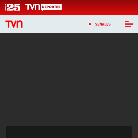
Click acá para ir directamente al contenido
SEÑALES
CASTING MASTERCHEF CHILE
CASTING TVN VERTICAL
TVN VERTICAL
TVN PLAY
PROGRAMAS
TELESERIES
NTV