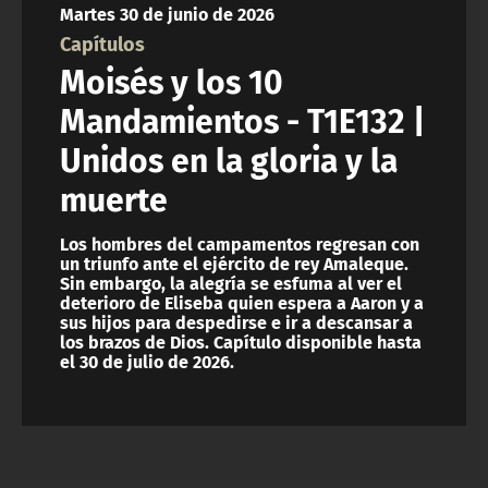
Martes 30 de junio de 2026
ACTUALIDAD Y TENDENCIAS
Capítulos
Moisés y los 10
CORPORATIVO Y TRANSPARENCIA
Mandamientos - T1E132 |
Unidos en la gloria y la
CANAL DE DENUNCIAS
muerte
ÁREA DE PROYECTOS
Los hombres del campamentos regresan con
un triunfo ante el ejército de rey Amaleque.
Sin embargo, la alegría se esfuma al ver el
deterioro de Eliseba quien espera a Aaron y a
sus hijos para despedirse e ir a descansar a
los brazos de Dios. Capítulo disponible hasta
el 30 de julio de 2026.