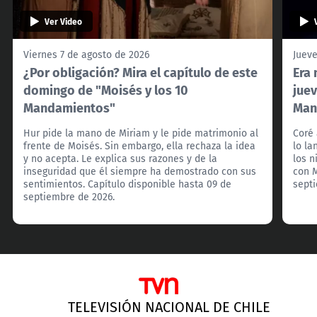
Ver Video
Viernes 7 de agosto de 2026
Jueve
¿Por obligación? Mira el capítulo de este
Era 
domingo de "Moisés y los 10
juev
Mandamientos"
Man
Hur pide la mano de Miriam y le pide matrimonio al
Coré 
frente de Moisés. Sin embargo, ella rechaza la idea
lo la
y no acepta. Le explica sus razones y de la
los 
inseguridad que él siempre ha demostrado con sus
con M
sentimientos. Capítulo disponible hasta 09 de
sept
septiembre de 2026.
TELEVISIÓN NACIONAL DE CHILE