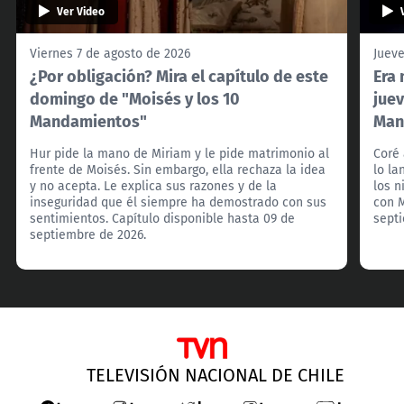
Ver Video
Viernes 7 de agosto de 2026
Jueve
¿Por obligación? Mira el capítulo de este
Era 
domingo de "Moisés y los 10
juev
Mandamientos"
Man
Hur pide la mano de Miriam y le pide matrimonio al
Coré 
frente de Moisés. Sin embargo, ella rechaza la idea
lo la
y no acepta. Le explica sus razones y de la
los 
inseguridad que él siempre ha demostrado con sus
con M
sentimientos. Capítulo disponible hasta 09 de
sept
septiembre de 2026.
TELEVISIÓN NACIONAL DE CHILE