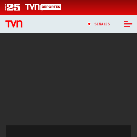
Click acá para ir directamente al contenido
SEÑALES
CASTING MASTERCHEF CHILE
CASTING TVN VERTICAL
TVN VERTICAL
TVN PLAY
PROGRAMAS
TELESERIES
NTV