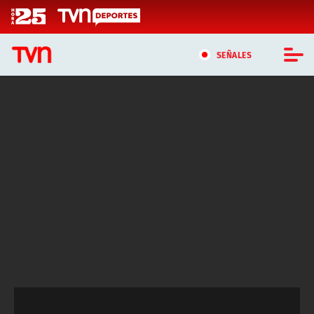
Click acá para ir directamente al contenido
SEÑALES
CASTING MASTERCHEF CHILE
CASTING TVN VERTICAL
TVN VERTICAL
TVN PLAY
PROGRAMAS
TELESERIES
NTV