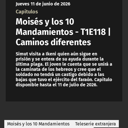
Jueves 11 de junio de 2026
ACTUALIDAD Y TENDENCIAS
Capítulos
Moisés y los 10
CORPORATIVO Y TRANSPARENCIA
Mandamientos - T1E118 |
Caminos diferentes
CANAL DE DENUNCIAS
Simut visita a Ikeni quien aún sigue en
ÁREA DE PROYECTOS
prisión y se entera de su ayuda durante la
última plaga. El joven le cuenta que se unirá a
la caminata de los hebreos y cree que el
soldado no tendrá un castigo debido a las
bajas que tuvo el ejército del faraón. Capítulo
disponible hasta el 11 de julio de 2026.
Moisés y los 10 Mandamientos
Teleserie extranjera