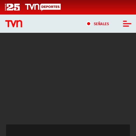
Click acá para ir directamente al contenido
SEÑALES
CASTING MASTERCHEF CHILE
CASTING TVN VERTICAL
TVN VERTICAL
TVN PLAY
PROGRAMAS
TELESERIES
NTV