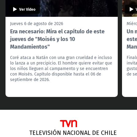
Ver Video
Jueves 6 de agosto de 2026
Miérc
Era necesario: Mira el capítulo de este
Un m
jueves de "Moisés y los 10
este
Mandamientos"
Man
Coré ataca a Natán con una gran crueldad e incluso
Final
lo lanza a un precipicio. El hombre quiere evitar que
invit
los niños lleguen al campamento y se encuentren
gusto
con Moisés. Capítulo disponible hasta el 06 de
de s
septiembre de 2026.
TELEVISIÓN NACIONAL DE CHILE