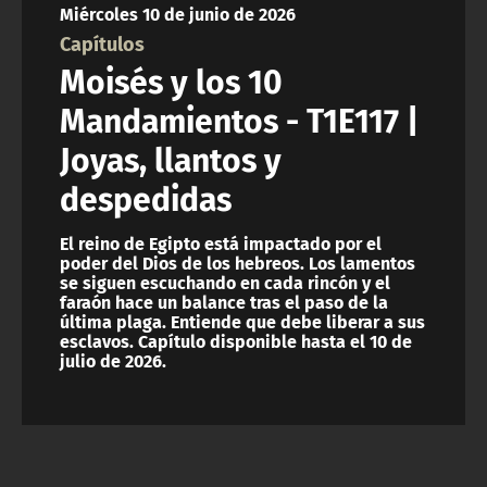
Miércoles 10 de junio de 2026
ACTUALIDAD Y TENDENCIAS
Capítulos
Moisés y los 10
CORPORATIVO Y TRANSPARENCIA
Mandamientos - T1E117 |
Joyas, llantos y
CANAL DE DENUNCIAS
despedidas
ÁREA DE PROYECTOS
El reino de Egipto está impactado por el
poder del Dios de los hebreos. Los lamentos
se siguen escuchando en cada rincón y el
faraón hace un balance tras el paso de la
última plaga. Entiende que debe liberar a sus
esclavos. Capítulo disponible hasta el 10 de
julio de 2026.